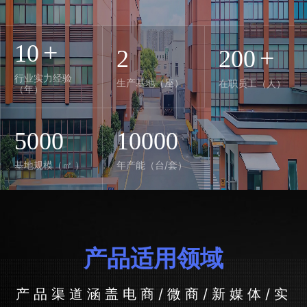
+
10
+
2
200
行业实力经验
生产基地（座）
在职员工（人）
（年）
5000
10000
基地规模（㎡ ）
年产能（台/套）
产品适用领域
产品渠道涵盖电商/微商/新媒体/实